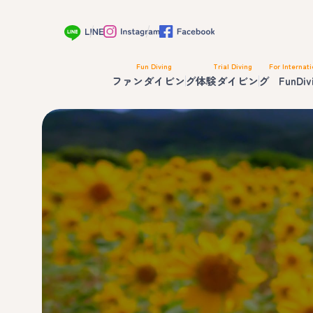
Fun Diving
Trial Diving
For Internati
ファンダイビング
体験ダイビング
FunDiv