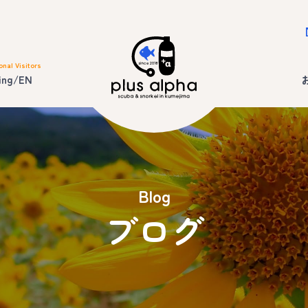
onal Visitors
ing/EN
Blog
ブログ