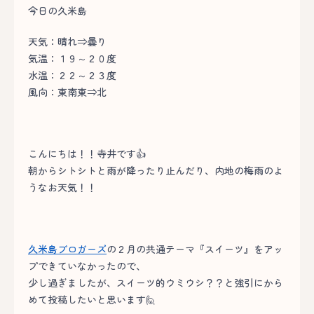
今日の久米島
天気：晴れ⇒曇り
気温：１９～２０度
水温：２２～２３度
風向：東南東⇒北
こんにちは！！寺井です👍
朝からシトシトと雨が降ったり止んだり、内地の梅雨のよ
うなお天気！！
久米島ブロガーズ
の２月の共通テーマ『スイーツ』をアッ
プできていなかったので、
少し過ぎましたが、スイーツ的ウミウシ？？と強引にから
めて投稿したいと思います🙋