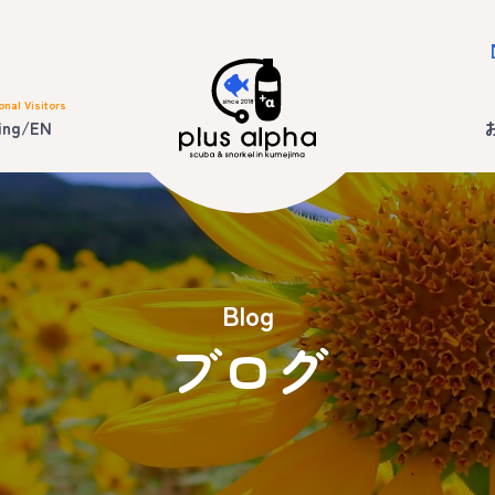
onal Visitors
ing/EN
Blog
ブログ