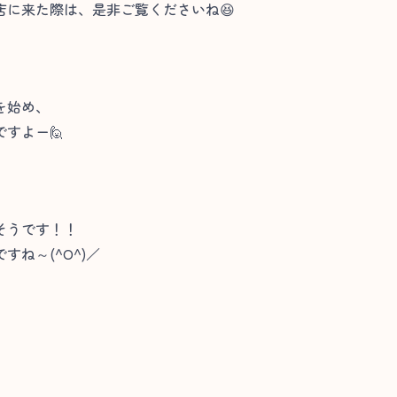
店に来た際は、是非ご覧くださいね😆
を始め、
すよー🙋
そうです！！
ね～(^O^)／