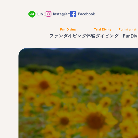
Fun Diving
Trial Diving
For Internati
ファンダイビング
体験ダイビング
FunDiv