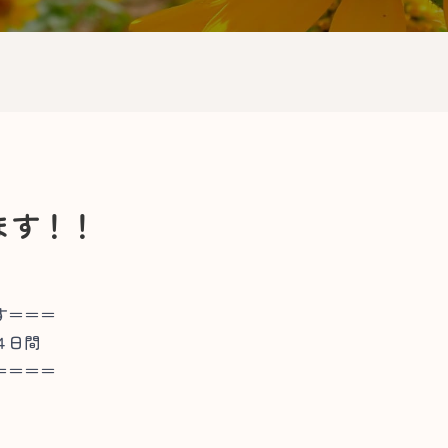
ます！！
す＝＝＝
４日間
＝＝＝＝