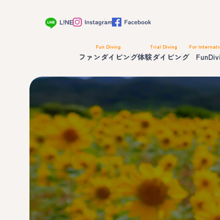
Fun Diving
Trial Diving
For Internati
ファンダイビング
体験ダイビング
FunDiv