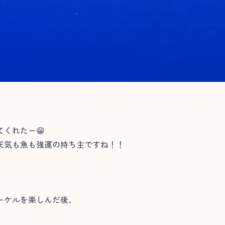
くれたー😁
天気も魚も強運の持ち主ですね！！
ーケルを楽しんだ後、