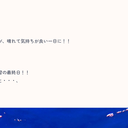
が、晴れて気持ちが良い一日に！！
習の最終日！！
と・・・、