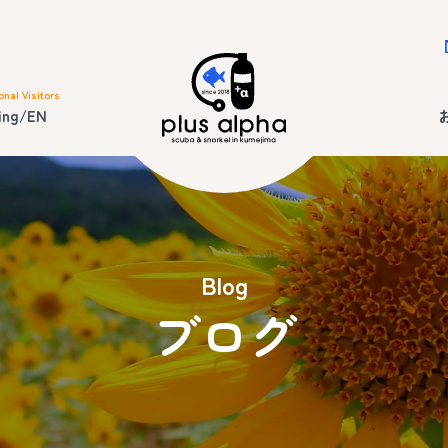
onal Visitors
ing/EN
Blog
ブログ