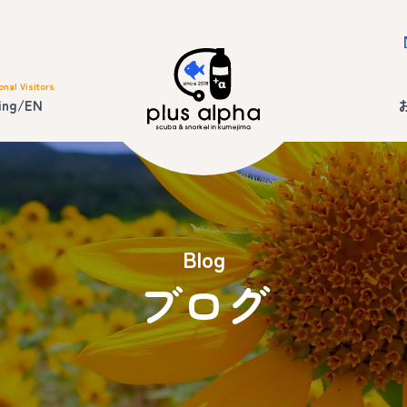
onal Visitors
ing/EN
Blog
ブログ