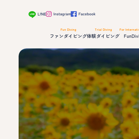
Fun Diving
Trial Diving
For Internati
ファンダイビング
体験ダイビング
FunDiv