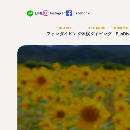
Fun Diving
Trial Diving
For Internati
ファンダイビング
体験ダイビング
FunDiv