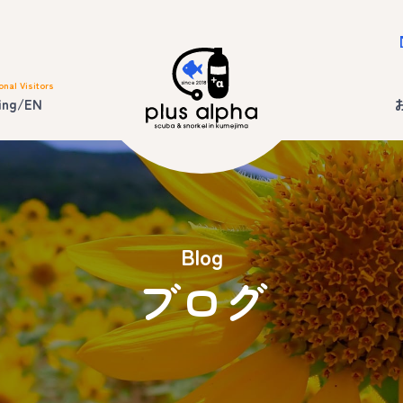
onal Visitors
ing/EN
Blog
ブログ