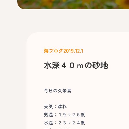
2019.12.1
海ブログ
水深４０ｍの砂地
今日の久米島
天気：晴れ
気温：１９～２６度
水温：２３～２４度