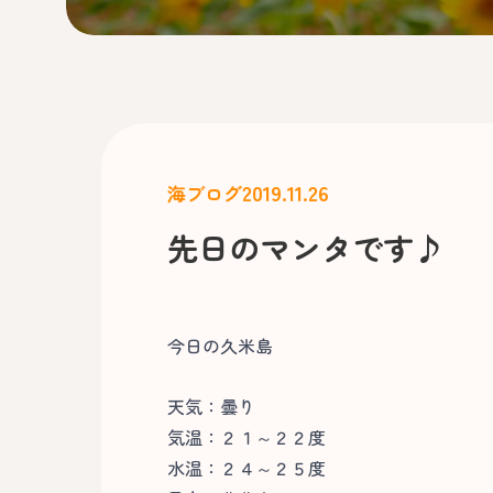
2019.11.26
海ブログ
先日のマンタです♪
今日の久米島
天気：曇り
気温：２１～２２度
水温：２４～２５度