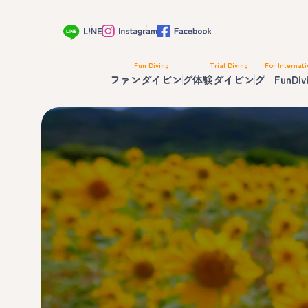
Fun Diving
Trial Diving
For Internati
ファンダイビング
体験ダイビング
FunDiv