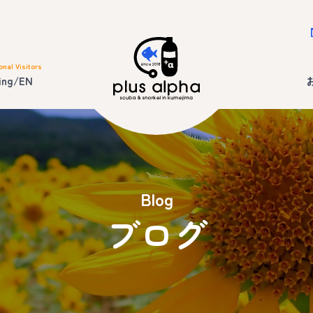
onal Visitors
ing/EN
Blog
ブログ