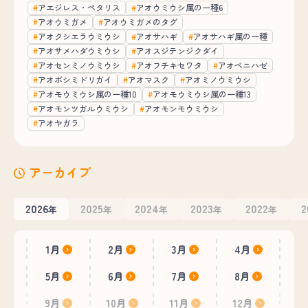
アエジレス・ペタリス
アオウミウシ属の一種6
アオウミガメ
アオウミガメのタグ
アオクシエラウミウシ
アオサハギ
アオサハギ属の一種
アオサメハダウミウシ
アオスジテンジクダイ
アオセンミノウミウシ
アオフチキセワタ
アオベニハゼ
アオボシミドリガイ
アオマスク
アオミノウミウシ
アオモウミウシ属の一種10
アオモウミウシ属の一種13
アオモンツガルウミウシ
アオモンモウミウシ
アオヤガラ
アーカイブ
2026
2025
2024
2023
2022
2
年
年
年
年
年
1月
2月
3月
4月
5月
6月
7月
8月
9月
10月
11月
12月