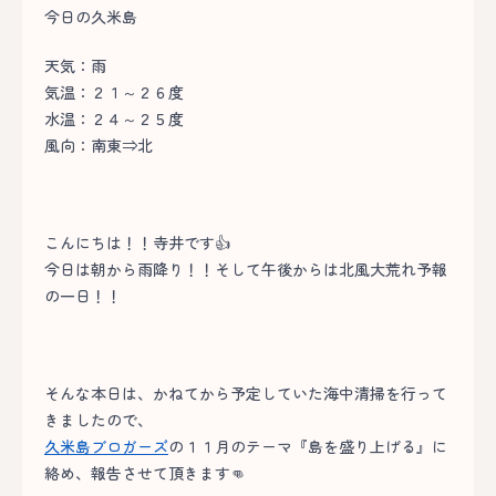
今日の久米島
天気：雨
気温：２１～２６度
水温：２４～２５度
風向：南東⇒北
こんにちは！！寺井です👍
今日は朝から雨降り！！そして午後からは北風大荒れ予報
の一日！！
そんな本日は、かねてから予定していた海中清掃を行って
きましたので、
久米島ブロガーズ
の１１月のテーマ『島を盛り上げる』に
絡め、報告させて頂きます👊