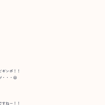
ビギンポ！！
・・・😆
ですねー！！