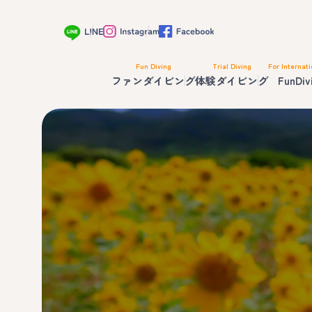
Fun Diving
Trial Diving
For Internati
ファンダイビング
体験ダイビング
FunDiv