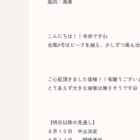
風向：南東
こんにちは！！寺井です👍
台風9号はピークを越え、少しずつ風も
ご心配頂きました皆様！！有難うござい
とりあえず大きな被害は無さそうです😃
【明日以降の見通し】
８月１０日 中止決定
８月１１日～ 開催予定