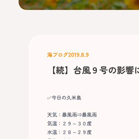
2019.8.9
海ブログ
【続】台風９号の影響
✅今日の久米島
天気：暴風雨⇒暴風雨
気温：２９～３０度
水温：２８～２９度