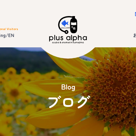
onal Visitors
ing/EN
Blog
ブログ