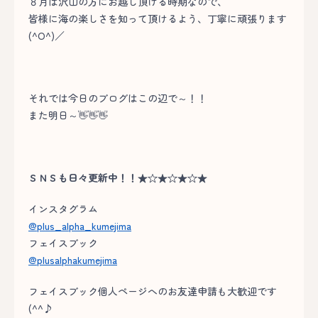
８月は沢山の方にお越し頂ける時期なので、
皆様に海の楽しさを知って頂けるよう、丁寧に頑張ります
(^O^)／
それでは今日のブログはこの辺で～！！
また明日～👋👋👋
ＳＮＳも日々更新中！！★☆★☆★☆★
インスタグラム
@plus_alpha_kumejima
フェイスブック
@plusalphakumejima
フェイスブック個人ページへのお友達申請も大歓迎です
(^^♪