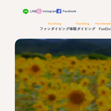
Fun Diving
Trial Diving
For Internati
ファンダイビング
体験ダイビング
FunDiv