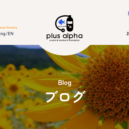
onal Visitors
ing/EN
Blog
ブログ