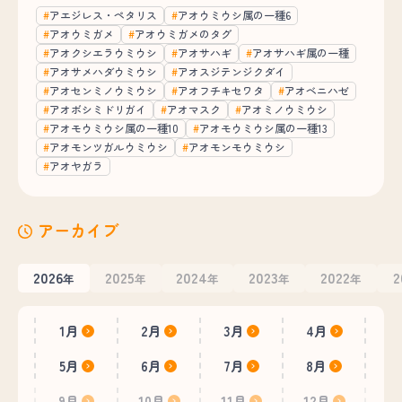
アエジレス・ペタリス
アオウミウシ属の一種6
アオウミガメ
アオウミガメのタグ
アオクシエラウミウシ
アオサハギ
アオサハギ属の一種
アオサメハダウミウシ
アオスジテンジクダイ
アオセンミノウミウシ
アオフチキセワタ
アオベニハゼ
アオボシミドリガイ
アオマスク
アオミノウミウシ
アオモウミウシ属の一種10
アオモウミウシ属の一種13
アオモンツガルウミウシ
アオモンモウミウシ
アオヤガラ
アーカイブ
2026
2025
2024
2023
2022
2
年
年
年
年
年
1月
2月
3月
4月
5月
6月
7月
8月
9月
10月
11月
12月