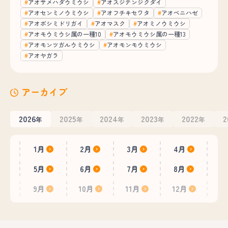
アオサメハダウミウシ
アオスジテンジクダイ
アオセンミノウミウシ
アオフチキセワタ
アオベニハゼ
アオボシミドリガイ
アオマスク
アオミノウミウシ
アオモウミウシ属の一種10
アオモウミウシ属の一種13
アオモンツガルウミウシ
アオモンモウミウシ
アオヤガラ
アーカイブ
2026
2025
2024
2023
2022
2
年
年
年
年
年
1月
2月
3月
4月
5月
6月
7月
8月
9月
10月
11月
12月