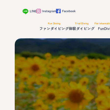
Fun Diving
Trial Diving
For Internati
ファンダイビング
体験ダイビング
FunDiv