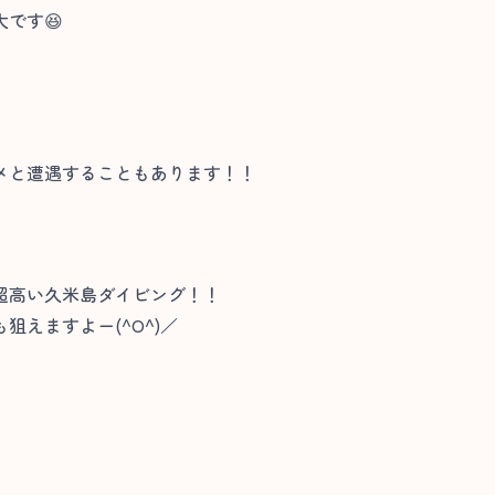
です😆
メと遭遇することもあります！！
超高い久米島ダイビング！！
えますよー(^O^)／