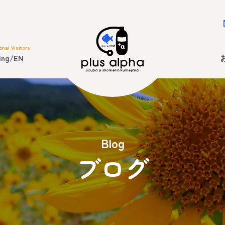
onal Visitors
ing/EN
Blog
ブログ