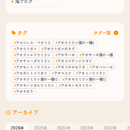
海ブログ
タグ
タグ一覧
アエジレス・ペタリス
アオウミウシ属の一種6
アオウミガメ
アオウミガメのタグ
アオクシエラウミウシ
アオサハギ
アオサハギ属の一種
アオサメハダウミウシ
アオスジテンジクダイ
アオセンミノウミウシ
アオフチキセワタ
アオベニハゼ
アオボシミドリガイ
アオマスク
アオミノウミウシ
アオモウミウシ属の一種10
アオモウミウシ属の一種13
アオモンツガルウミウシ
アオモンモウミウシ
アオヤガラ
アーカイブ
2026
2025
2024
2023
2022
2
年
年
年
年
年