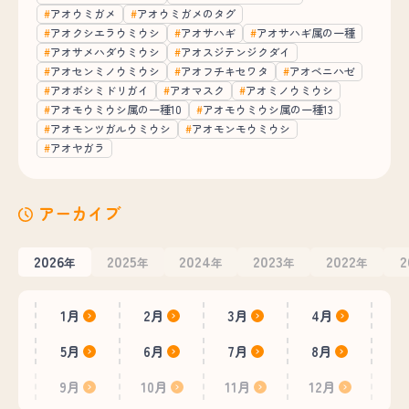
アオウミガメ
アオウミガメのタグ
アオクシエラウミウシ
アオサハギ
アオサハギ属の一種
アオサメハダウミウシ
アオスジテンジクダイ
アオセンミノウミウシ
アオフチキセワタ
アオベニハゼ
アオボシミドリガイ
アオマスク
アオミノウミウシ
アオモウミウシ属の一種10
アオモウミウシ属の一種13
アオモンツガルウミウシ
アオモンモウミウシ
アオヤガラ
アーカイブ
2026
2025
2024
2023
2022
2
年
年
年
年
年
1月
2月
3月
4月
5月
6月
7月
8月
9月
10月
11月
12月