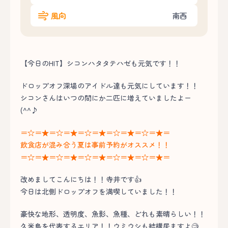
風向
南西
【今日のHIT】シコンハタタテハゼも元気です！！
ドロップオフ深場のアイドル達も元気にしています！！
シコンさんはいつの間にか二匹に増えていましたよー
(^^♪
＝☆＝★＝☆＝★＝☆＝★＝☆＝★＝☆＝★＝
飲食店が混み合う夏は事前予約がオススメ！！
＝☆＝★＝☆＝★＝☆＝★＝☆＝★＝☆＝★＝
改めましてこんにちは！！寺井です👍
今日は北側ドロップオフを満喫していました！！
豪快な地形、透明度、魚影、魚種、どれも素晴らしい！！
久米島を代表するエリア！！ウミウシも結構居ますよ🧐