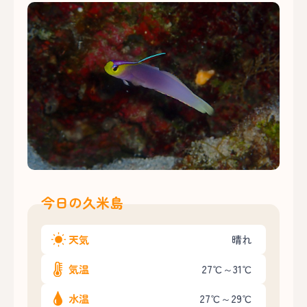
今日の久米島
天気
晴れ
気温
27℃～31℃
水温
27℃～29℃