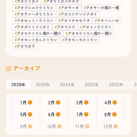
アオウミガメ
アオウミガメのタグ
アオクシエラウミウシ
アオサハギ
アオサハギ属の一種
アオサメハダウミウシ
アオスジテンジクダイ
アオセンミノウミウシ
アオフチキセワタ
アオベニハゼ
アオボシミドリガイ
アオマスク
アオミノウミウシ
アオモウミウシ属の一種10
アオモウミウシ属の一種13
アオモンツガルウミウシ
アオモンモウミウシ
アオヤガラ
アーカイブ
2026
2025
2024
2023
2022
2
年
年
年
年
年
1月
2月
3月
4月
5月
6月
7月
8月
9月
10月
11月
12月