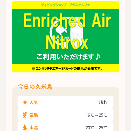
今日の久米島
天気
晴れ
気温
16℃～25℃
水温
23℃～25℃