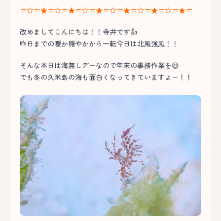
＝☆＝★＝☆＝★＝☆＝★＝☆＝★＝☆＝★＝☆＝★＝
改めましてこんにちは！！寺井です👍
昨日までの暖か穏やかから一転今日は北風強風！！
そんな本日は海無しデーなので年末の事務作業を😅
でも冬の久米島の海も面白くなってきていますよー！！