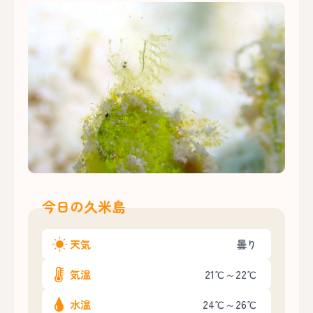
今日の久米島
天気
曇り
気温
21℃～22℃
水温
24℃～26℃