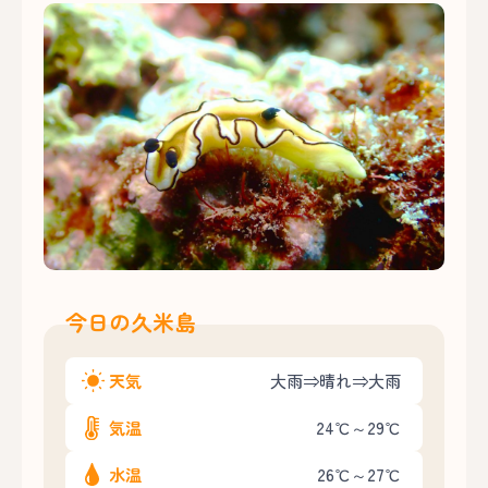
今日の久米島
天気
大雨⇒晴れ⇒大雨
気温
24℃～29℃
水温
26℃～27℃