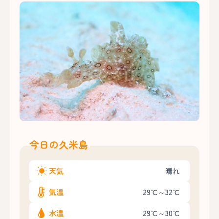
今日の久米島
天気
晴れ
気温
29℃～32℃
水温
29℃～30℃