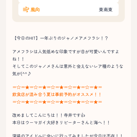
風向
東南東
【今日のHIT】一年ぶりのジャノメアメフラシ！？
アメフラシは人気低めな印象ですが目が可愛いんですよ
ね！！
そしてこのジャノメさんは意外と会えないレア種のような
気が(^^♪
＝☆＝★＝☆＝★＝☆＝★＝☆＝★＝☆＝★＝
飲食店が混み合う夏は事前予約がオススメ！！
＝☆＝★＝☆＝★＝☆＝★＝☆＝★＝☆＝★＝
改めましてこんにちは！！寺井です👍
本日はウーマガイ大好きリピーターさんと海へ！！
深場のアイドルに会いに行ってみましたが今日は不在！！