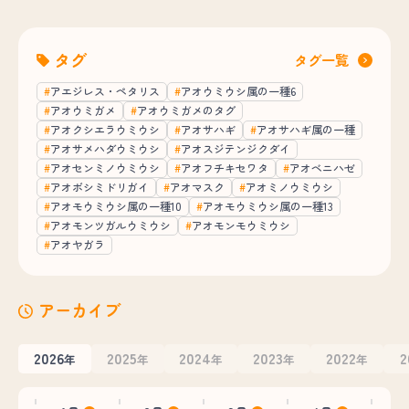
タグ
タグ一覧
アエジレス・ペタリス
アオウミウシ属の一種6
アオウミガメ
アオウミガメのタグ
アオクシエラウミウシ
アオサハギ
アオサハギ属の一種
アオサメハダウミウシ
アオスジテンジクダイ
アオセンミノウミウシ
アオフチキセワタ
アオベニハゼ
アオボシミドリガイ
アオマスク
アオミノウミウシ
アオモウミウシ属の一種10
アオモウミウシ属の一種13
アオモンツガルウミウシ
アオモンモウミウシ
アオヤガラ
アーカイブ
2026
2025
2024
2023
2022
2
年
年
年
年
年