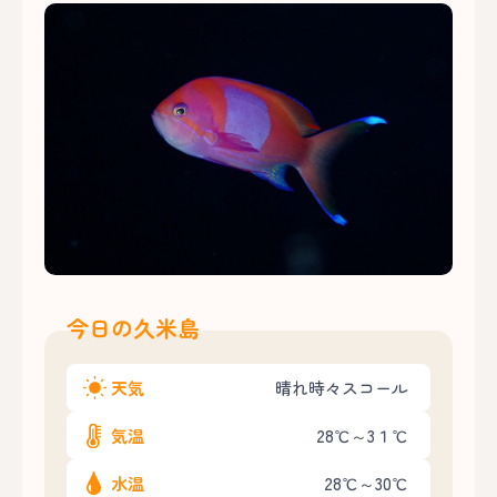
今日の久米島
天気
晴れ時々スコール
気温
28℃～3１℃
水温
28℃～30℃