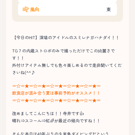
風向
東
【今日のHIT】深場のアイドルのスミレナガハナダイ！！
TG７の内蔵ストロボのみで撮っただけでこの綺麗さで
す！！
外付けアイテム無しでも色々楽しめるので是非聞いてくだ
さいね(^^♪
＝☆＝★＝☆＝★＝☆＝★＝☆＝★＝☆＝★＝
飲食店が混み合う夏は事前予約がオススメ！！
＝☆＝★＝☆＝★＝☆＝★＝☆＝★＝☆＝★＝
改めましてこんにちは！！寺井です👍
晴れ⇒スコール⇒虹🌈が最近の傾向ですね！！
そんな本日は40年ぶりの久米島ダイビングだという