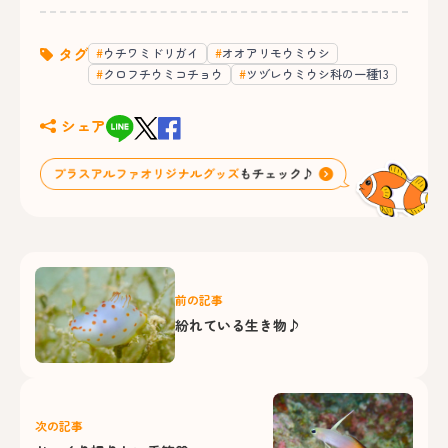
タグ
ウチワミドリガイ
オオアリモウミウシ
クロフチウミコチョウ
ツヅレウミウシ科の一種13
シェア
前の記事
紛れている生き物♪
次の記事