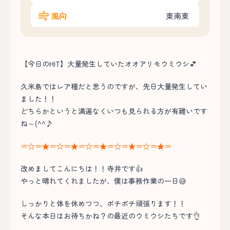
風向
東南東
【今日のHIT】大量発生していたオオアリモウミウシ💕
久米島ではレア種だと思うのですが、先日大量発生してい
ました！！
どちらかというと満遍なくいつも見られる方が有難いです
ね～(^^♪
＝☆＝★＝☆＝★＝☆＝★＝☆＝★＝☆＝★＝
改めましてこんにちは！！寺井です👍
やっと晴れてくれましたが、僕は事務作業の一日😅
しっかりと体を休めつつ、ボチボチ頑張ります！！
そんな本日はお待ちかね？の最近のウミウシたちです👌