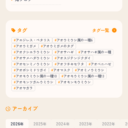
タグ
タグ一覧
アエジレス・ペタリス
アオウミウシ属の一種6
アオウミガメ
アオウミガメのタグ
アオクシエラウミウシ
アオサハギ
アオサハギ属の一種
アオサメハダウミウシ
アオスジテンジクダイ
アオセンミノウミウシ
アオフチキセワタ
アオベニハゼ
アオボシミドリガイ
アオマスク
アオミノウミウシ
アオモウミウシ属の一種10
アオモウミウシ属の一種13
アオモンツガルウミウシ
アオモンモウミウシ
アオヤガラ
アーカイブ
2026
2025
2024
2023
2022
2
年
年
年
年
年