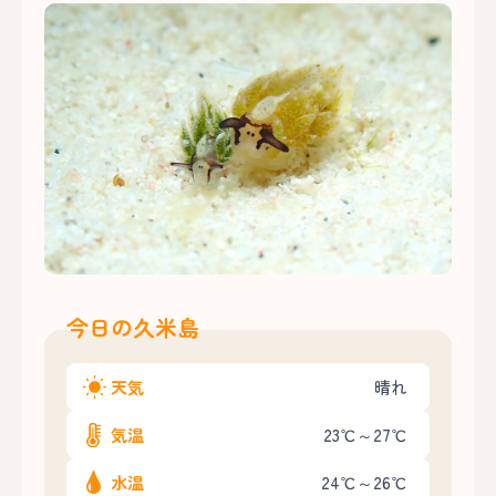
今日の久米島
天気
晴れ
気温
23℃～27℃
水温
24℃～26℃