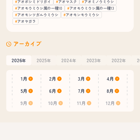
アオボシミドリガイ
アオマスク
アオミノウミウシ
アオモウミウシ属の一種10
アオモウミウシ属の一種13
アオモンツガルウミウシ
アオモンモウミウシ
アオヤガラ
アーカイブ
2026
2025
2024
2023
2022
2
年
年
年
年
年
1月
2月
3月
4月
5月
6月
7月
8月
9月
10月
11月
12月