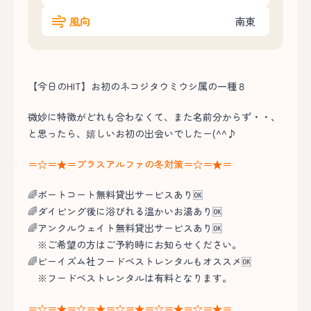
風向
南東
【今日のHIT】お初のネコジタウミウシ属の一種８
微妙に特徴がどれも合わなくて、また名前分からず・・、
と思ったら、嬉しいお初の出会いでしたー(^^♪
＝☆＝★＝プラスアルファの冬対策＝☆＝★＝
🌈ボートコート無料貸出サービスあり🆗
🌈ダイビング後に浴びれる温かいお湯あり🆗
🌈アンクルウェイト無料貸出サービスあり🆗
※ご希望の方はご予約時にお知らせください。
🌈ビーイズム社フードベストレンタルもオススメ🆗
※フードベストレンタルは有料となります。
＝☆＝★＝☆＝★＝☆＝★＝☆＝★＝☆＝★＝