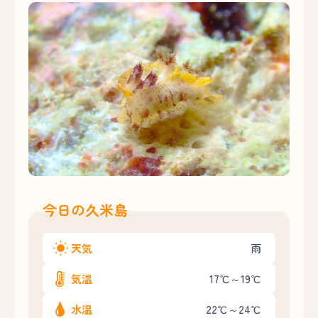
今日の久米島
天気
雨
気温
17℃～19℃
水温
22℃～24℃