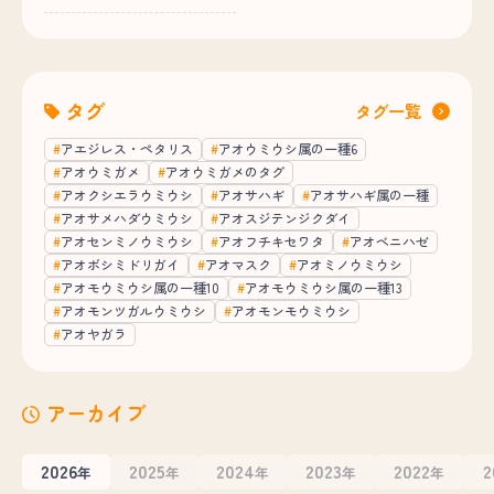
タグ
タグ一覧
アエジレス・ペタリス
アオウミウシ属の一種6
アオウミガメ
アオウミガメのタグ
アオクシエラウミウシ
アオサハギ
アオサハギ属の一種
アオサメハダウミウシ
アオスジテンジクダイ
アオセンミノウミウシ
アオフチキセワタ
アオベニハゼ
アオボシミドリガイ
アオマスク
アオミノウミウシ
アオモウミウシ属の一種10
アオモウミウシ属の一種13
アオモンツガルウミウシ
アオモンモウミウシ
アオヤガラ
アーカイブ
2026
2025
2024
2023
2022
2
年
年
年
年
年