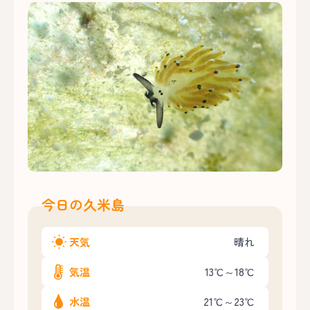
今日の久米島
天気
晴れ
気温
13℃～18℃
水温
21℃～23℃