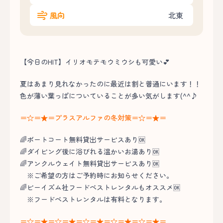
風向
北東
【今日のHIT】イリオモテモウミウシも可愛い💕
夏はあまり見れなかったのに最近は割と普通にいます！！
色が薄い葉っぱについていることが多い気がします(^^♪
＝☆＝★＝プラスアルファの冬対策＝☆＝★＝
🌈ボートコート無料貸出サービスあり🆗
🌈ダイビング後に浴びれる温かいお湯あり🆗
🌈アンクルウェイト無料貸出サービスあり🆗
※ご希望の方はご予約時にお知らせください。
🌈ビーイズム社フードベストレンタルもオススメ🆗
※フードベストレンタルは有料となります。
＝☆＝★＝☆＝★＝☆＝★＝☆＝★＝☆＝★＝