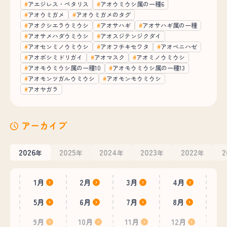
アエジレス・ペタリス
アオウミウシ属の一種6
アオウミガメ
アオウミガメのタグ
アオクシエラウミウシ
アオサハギ
アオサハギ属の一種
アオサメハダウミウシ
アオスジテンジクダイ
アオセンミノウミウシ
アオフチキセワタ
アオベニハゼ
アオボシミドリガイ
アオマスク
アオミノウミウシ
アオモウミウシ属の一種10
アオモウミウシ属の一種13
アオモンツガルウミウシ
アオモンモウミウシ
アオヤガラ
アーカイブ
2026
2025
2024
2023
2022
2
年
年
年
年
年
1月
2月
3月
4月
5月
6月
7月
8月
9月
10月
11月
12月