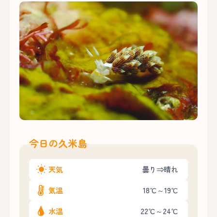
今日の久米島
天気
曇り⇒晴れ
気温
18℃～19℃
水温
22℃～24℃