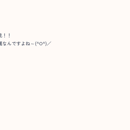
見！！
んですよね～(^O^)／