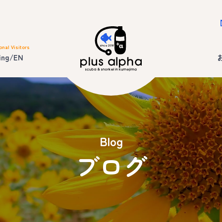
onal Visitors
ing/EN
Blog
ブログ