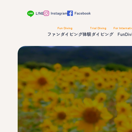
Fun Diving
Trial Diving
For Internati
ファンダイビング
体験ダイビング
FunDiv