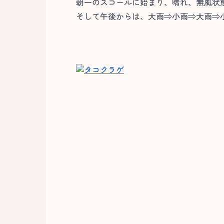
朝一のスコールに始まり、晴れ、無風状
そして午後からは、大雨⇒小雨⇒大雨⇒小