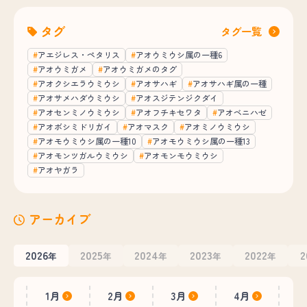
タグ
タグ一覧
アエジレス・ペタリス
アオウミウシ属の一種6
アオウミガメ
アオウミガメのタグ
アオクシエラウミウシ
アオサハギ
アオサハギ属の一種
アオサメハダウミウシ
アオスジテンジクダイ
アオセンミノウミウシ
アオフチキセワタ
アオベニハゼ
アオボシミドリガイ
アオマスク
アオミノウミウシ
アオモウミウシ属の一種10
アオモウミウシ属の一種13
アオモンツガルウミウシ
アオモンモウミウシ
アオヤガラ
アーカイブ
2026
2025
2024
2023
2022
2
年
年
年
年
年
1月
2月
3月
4月