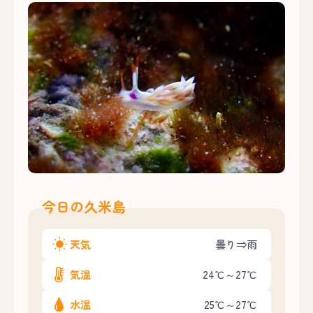
今日の久米島
天気
曇り⇒雨
気温
24℃～27℃
水温
25℃～27℃