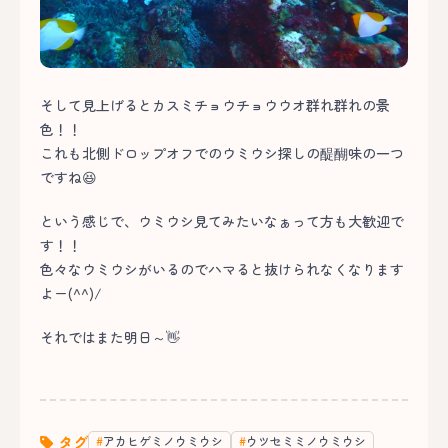
そして見上げるとカスミチョウチョウウオ群れ群れの景
色！！
これも北側ドロップオフでのウミウシ探しの醍醐味の一つ
ですね😆
という感じで、ウミウシ見てみたいなぁって方も大歓迎で
す！！
色々なウミウシがいるのでハマると抜けられなくなります
よー(^^)/
それではまた明日～👋
タグ
アカヒゲミノウミウシ
ウツセミミノウミウシ