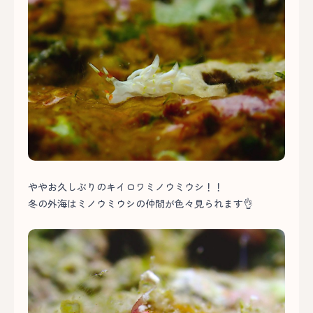
ややお久しぶりのキイロワミノウミウシ！！
冬の外海はミノウミウシの仲間が色々見られます👌