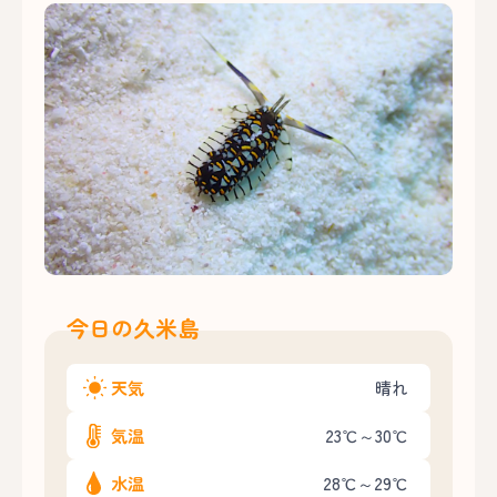
今日の久米島
天気
晴れ
気温
23℃～30℃
水温
28℃～29℃