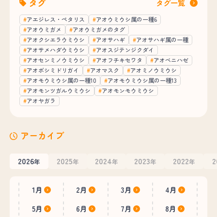
タグ
タグ一覧
アエジレス・ペタリス
アオウミウシ属の一種6
アオウミガメ
アオウミガメのタグ
アオクシエラウミウシ
アオサハギ
アオサハギ属の一種
アオサメハダウミウシ
アオスジテンジクダイ
アオセンミノウミウシ
アオフチキセワタ
アオベニハゼ
アオボシミドリガイ
アオマスク
アオミノウミウシ
アオモウミウシ属の一種10
アオモウミウシ属の一種13
アオモンツガルウミウシ
アオモンモウミウシ
アオヤガラ
アーカイブ
2026
2025
2024
2023
2022
2
年
年
年
年
年
1月
2月
3月
4月
5月
6月
7月
8月