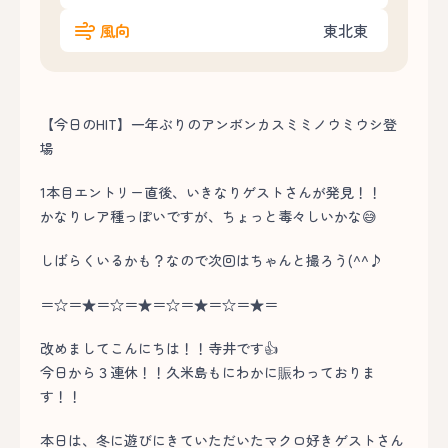
風向
東北東
【今日のHIT】一年ぶりのアンボンカスミミノウミウシ登
場
1本目エントリー直後、いきなりゲストさんが発見！！
かなりレア種っぽいですが、ちょっと毒々しいかな😅
しばらくいるかも？なので次回はちゃんと撮ろう(^^♪
＝☆＝★＝☆＝★＝☆＝★＝☆＝★＝
改めましてこんにちは！！寺井です👍
今日から３連休！！久米島もにわかに賑わっておりま
す！！
本日は、冬に遊びにきていただいたマクロ好きゲストさん