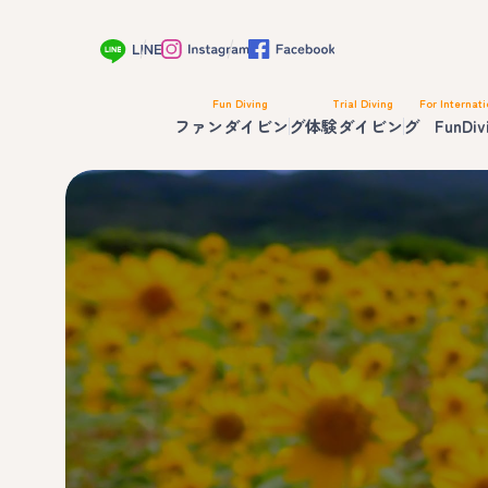
Fun Diving
Trial Diving
For Internati
ファンダイビング
体験ダイビング
FunDiv