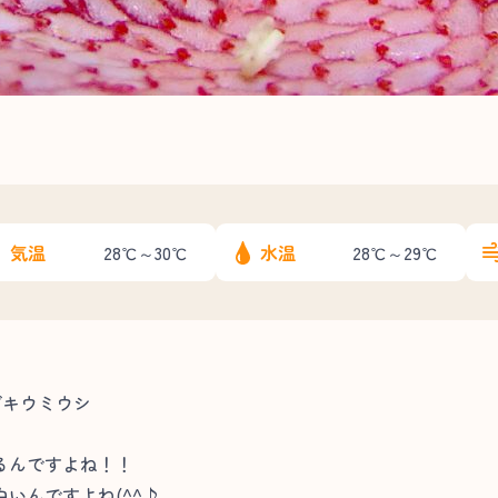
気温
水温
28℃～30℃
28℃～29℃
ブキウミウシ
るんですよね！！
いんですよね(^^♪