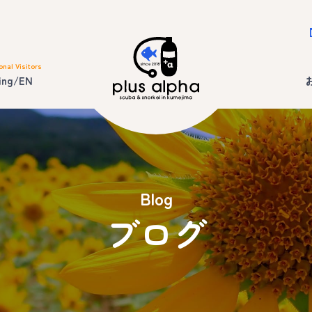
onal Visitors
ing/EN
Blog
ブログ