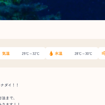
気温
水温
29℃～32℃
28℃～30℃
ハナダイ！！
方法まで、
あります！！