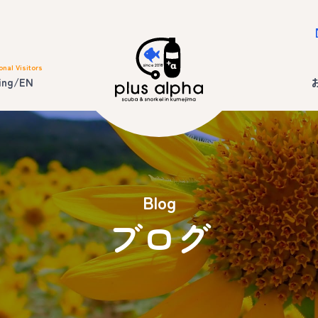
onal Visitors
ing/EN
Blog
ブログ