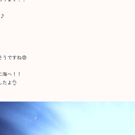
^♪
うですね😨
に海へ！！
たよ👌