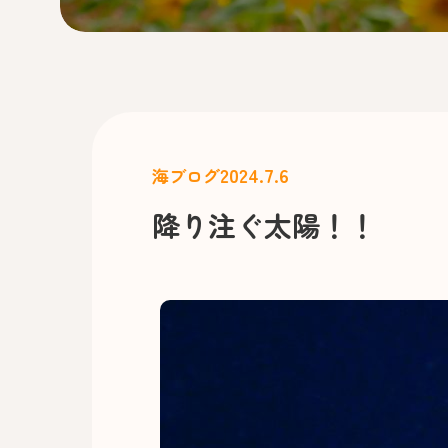
2024.7.6
海ブログ
降り注ぐ太陽！！