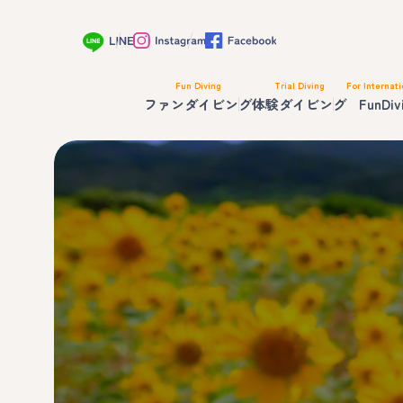
Fun Diving
Trial Diving
For Internati
ファンダイビング
体験ダイビング
FunDiv