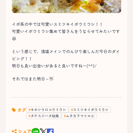
イボ系の中では可愛いスミツキイボウミウシ！！
可愛いイボウミウシ集めて皆さんをうならせてみたいです
😆
という感じで、浅場メインでのんびり楽しんだ今日のダイ
ビング！！
明日も良い出会いがあると良いですねー(^^)/
それではまた明日～👋
タグ
キホシウロコウミウシ
スミツキイボウミウシ
タテスジハタ幼魚
ムチカラマツエビ
シェア