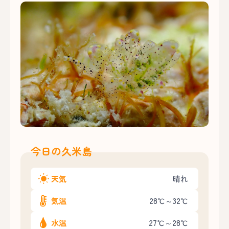
今日の久米島
天気
晴れ
気温
28℃～32℃
水温
27℃～28℃