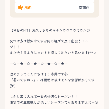
風向
南南西
【今日のHIT】お久しぶりのキホシウロコウミウシ😍
見つけ方は模索中ですが同じ場所で良く出会うイメー
ジ！！
また会えるようにヒントを探してみたいと思います(^^♪
＝☆＝★＝☆＝★＝☆＝★＝☆＝★＝
改めましてこんにちは！！寺井です👍
『暑いですね～』、梅雨明け後はそんな会話ばかりです
(笑)
しかし海に入れば一番の快適なシーズン！！
浅場での生物探しが楽しいシーズンでもありますよねー🤗