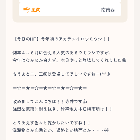
風向
南南西
【今日のHIT】今年初のアカテンイロウミウシ！！
例年４～６月に会える人気のあるウミウシですが、
今年はなかなか会えず、本日やっと登場してくれました😆
もうあと二、三回は登場してほしいですねー(^^♪
＝☆＝★＝☆＝★＝☆＝★＝☆＝★＝
改めましてこんにちは！！寺井です👍
強烈な豪雨に耐え抜き、沖縄地方本日梅雨明け！！
とりあえず色々と乾かしたいですね！！
洗濯物とか布団とか、道路とか地面とか・・・🤣