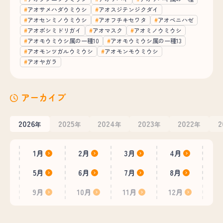
アオサメハダウミウシ
アオスジテンジクダイ
アオセンミノウミウシ
アオフチキセワタ
アオベニハゼ
アオボシミドリガイ
アオマスク
アオミノウミウシ
アオモウミウシ属の一種10
アオモウミウシ属の一種13
アオモンツガルウミウシ
アオモンモウミウシ
アオヤガラ
アーカイブ
2026
2025
2024
2023
2022
2
年
年
年
年
年
1月
2月
3月
4月
5月
6月
7月
8月
9月
10月
11月
12月