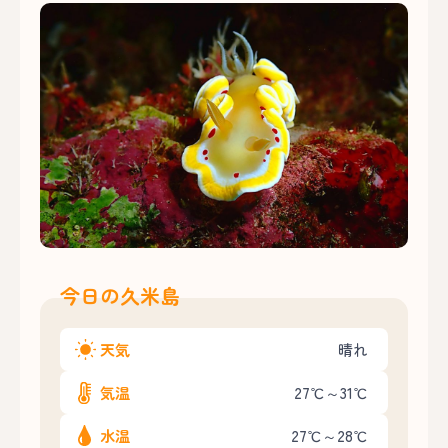
今日の久米島
天気
晴れ
気温
27℃～31℃
水温
27℃～28℃