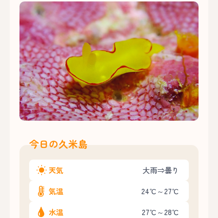
今日の久米島
天気
大雨⇒曇り
気温
24℃～27℃
水温
27℃～28℃