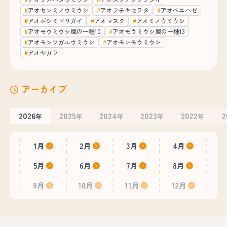
アオセンミノウミウシ
アオフチキセワタ
アオベニハゼ
アオボシミドリガイ
アオマスク
アオミノウミウシ
アオモウミウシ属の一種10
アオモウミウシ属の一種13
アオモンツガルウミウシ
アオモンモウミウシ
アオヤガラ
アーカイブ
2026
2025
2024
2023
2022
2
年
年
年
年
年
1月
2月
3月
4月
5月
6月
7月
8月
9月
10月
11月
12月