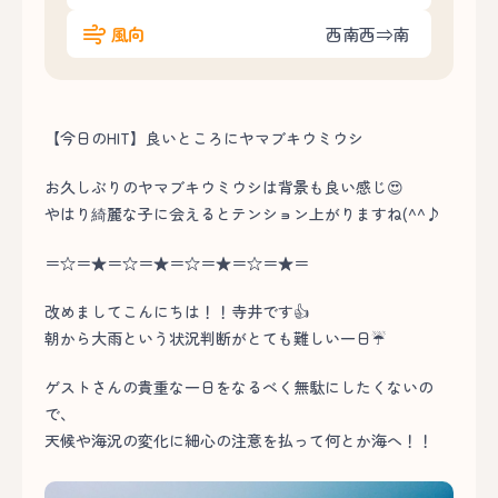
風向
西南西⇒南
【今日のHIT】良いところにヤマブキウミウシ
お久しぶりのヤマブキウミウシは背景も良い感じ😍
やはり綺麗な子に会えるとテンション上がりますね(^^♪
＝☆＝★＝☆＝★＝☆＝★＝☆＝★＝
改めましてこんにちは！！寺井です👍
朝から大雨という状況判断がとても難しい一日☔
ゲストさんの貴重な一日をなるべく無駄にしたくないの
で、
天候や海況の変化に細心の注意を払って何とか海へ！！