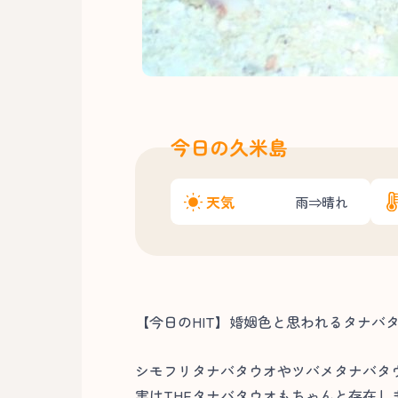
今日の久米島
天気
雨⇒晴れ
【今日のHIT】婚姻色と思われるタナバ
シモフリタナバタウオやツバメタナバタ
実はTHEタナバタウオもちゃんと存在しま