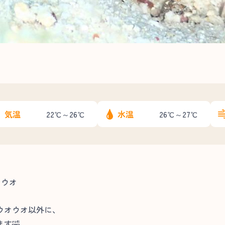
気温
水温
22℃～26℃
26℃～27℃
タウオ
ウオウオ以外に、
す🤣