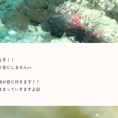
る子！！
目にしません👀
物が目に付きます！！
まっていきますよ😆