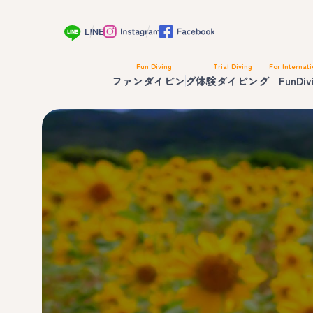
Fun Diving
Trial Diving
For Internati
ファンダイビング
体験ダイビング
FunDiv