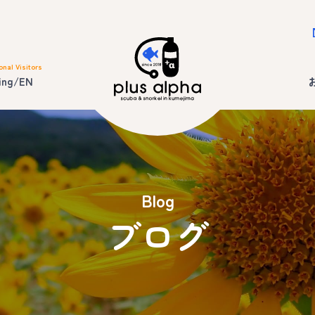
onal Visitors
ing/EN
Blog
ブログ