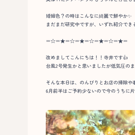
婚姻色？の時はこんなに綺麗で鮮やか✨
まだまだ研究中ですが、いずれ紹介でき
＝☆＝★＝☆＝★＝☆＝★＝☆＝★＝
改めましてこんにちは！！寺井です👍
台風2号発生かと思いましたが低気圧の
そんな本日は、のんびりとお店の掃除や
6月前半はご予約少ないので今のうちに片