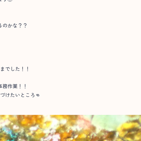
るのかな？？
ままでした！！
事務作業！！
づけたいところ👊