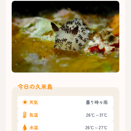
今日の久米島
天気
曇り時々雨
気温
26℃～31℃
水温
26℃～27℃