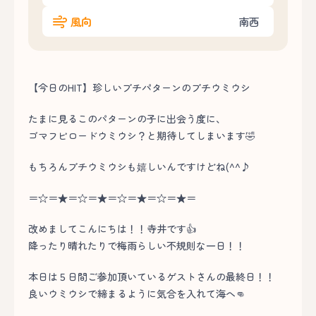
風向
南西
【今日のHIT】珍しいブチパターンのブチウミウシ
たまに見るこのパターンの子に出会う度に、
ゴマフビロードウミウシ？と期待してしまいます🤣
もちろんブチウミウシも嬉しいんですけどね(^^♪
＝☆＝★＝☆＝★＝☆＝★＝☆＝★＝
改めましてこんにちは！！寺井です👍
降ったり晴れたりで梅雨らしい不規則な一日！！
本日は５日間ご参加頂いているゲストさんの最終日！！
良いウミウシで締まるように気合を入れて海へ👊