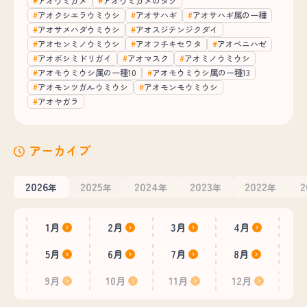
アオウミガメ
アオウミガメのタグ
アオクシエラウミウシ
アオサハギ
アオサハギ属の一種
アオサメハダウミウシ
アオスジテンジクダイ
アオセンミノウミウシ
アオフチキセワタ
アオベニハゼ
アオボシミドリガイ
アオマスク
アオミノウミウシ
アオモウミウシ属の一種10
アオモウミウシ属の一種13
アオモンツガルウミウシ
アオモンモウミウシ
アオヤガラ
アーカイブ
2026
2025
2024
2023
2022
2
年
年
年
年
年
1月
2月
3月
4月
5月
6月
7月
8月
9月
10月
11月
12月