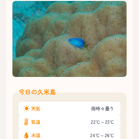
今日の久米島
天気
雨時々曇り
気温
22℃～23℃
水温
24℃～26℃