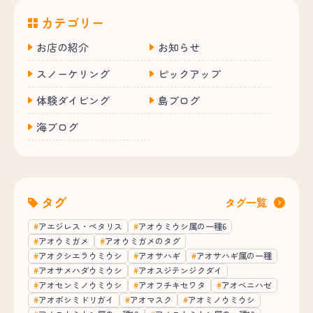
カテゴリー
お店の紹介
お知らせ
スノーケリング
ピックアップ
体験ダイビング
島ブログ
海ブログ
タグ
タグ一覧
アエジレス・ペタリス
アオウミウシ属の一種6
アオウミガメ
アオウミガメのタグ
アオクシエラウミウシ
アオサハギ
アオサハギ属の一種
アオサメハダウミウシ
アオスジテンジクダイ
アオセンミノウミウシ
アオフチキセワタ
アオベニハゼ
アオボシミドリガイ
アオマスク
アオミノウミウシ