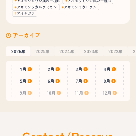
アオモウミウシ属の一種10
アオモウミウシ属の一種13
アオモンツガルウミウシ
アオモンモウミウシ
アオヤガラ
アーカイブ
2026
2025
2024
2023
2022
2
年
年
年
年
年
1月
2月
3月
4月
5月
6月
7月
8月
9月
10月
11月
12月
Contact/Reserve