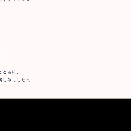
！
とともに、
しみました🌞