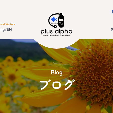
onal Visitors
ing/EN
Blog
ブログ