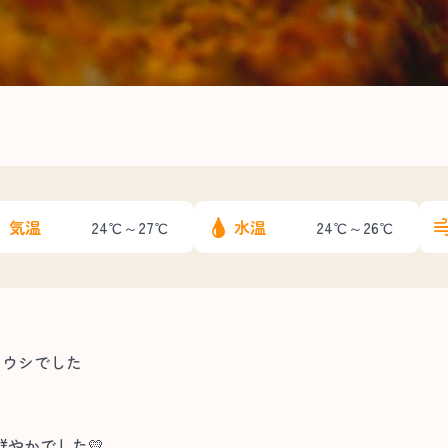
気温
水温
24℃～27℃
24℃～26℃
ミウシでした
やかでした💛