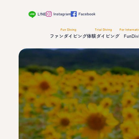
Fun Diving
Trial Diving
For Internati
ファンダイビング
体験ダイビング
FunDiv