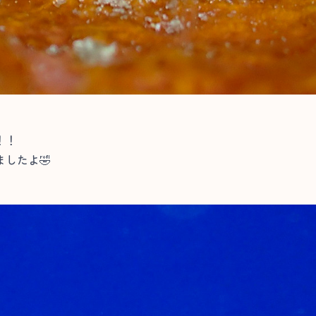
！！
したよ🤣