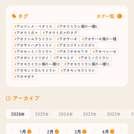
タグ
タグ一覧
アエジレス・ペタリス
アオウミウシ属の一種6
アオウミガメ
アオウミガメのタグ
アオクシエラウミウシ
アオサハギ
アオサハギ属の一種
アオサメハダウミウシ
アオスジテンジクダイ
アオセンミノウミウシ
アオフチキセワタ
アオベニハゼ
アオボシミドリガイ
アオマスク
アオミノウミウシ
アオモウミウシ属の一種10
アオモウミウシ属の一種13
アオモンツガルウミウシ
アオモンモウミウシ
アオヤガラ
アーカイブ
2026
2025
2024
2023
2022
2
年
年
年
年
年
1月
2月
3月
4月