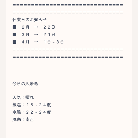
==============================
==============================
休業日のお知らせ
■
２月 → ２２日
■
３月 → ２１日
■
４月 → １日～８日
==============================
==============================
今日の久米島
天気：晴れ
気温：１８～２４度
水温：２２～２４度
風向：南西