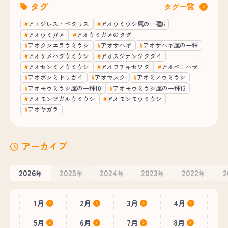
タグ
タグ一覧
アエジレス・ペタリス
アオウミウシ属の一種6
アオウミガメ
アオウミガメのタグ
アオクシエラウミウシ
アオサハギ
アオサハギ属の一種
アオサメハダウミウシ
アオスジテンジクダイ
アオセンミノウミウシ
アオフチキセワタ
アオベニハゼ
アオボシミドリガイ
アオマスク
アオミノウミウシ
アオモウミウシ属の一種10
アオモウミウシ属の一種13
アオモンツガルウミウシ
アオモンモウミウシ
アオヤガラ
アーカイブ
2026
2025
2024
2023
2022
2
年
年
年
年
年
1月
2月
3月
4月
5月
6月
7月
8月