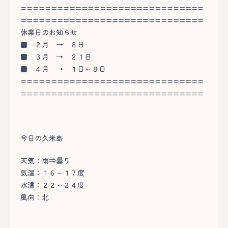
==============================
==============================
休業日のお知らせ
■
２月 → ８日
■
３月 → ２１日
■
４月 → １日～８日
==============================
==============================
今日の久米島
天気：雨⇒曇り
気温：１６～１７度
水温：２２～２４度
風向：北