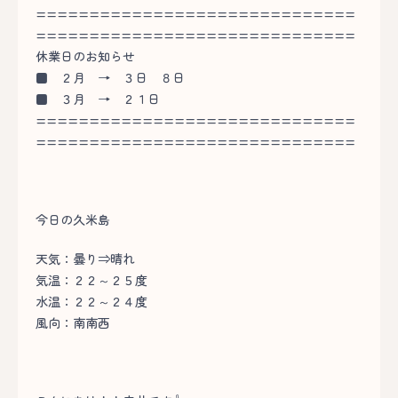
==============================
==============================
休業日のお知らせ
■
２月 → ３日 ８日
■
３月 → ２１日
==============================
==============================
今日の久米島
天気：曇り⇒晴れ
気温：２２～２５度
水温：２２～２４度
風向：南南西