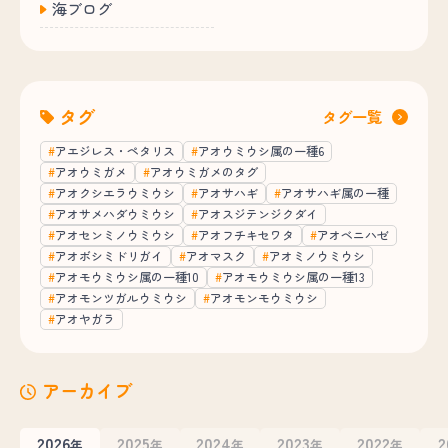
海ブログ
タグ
タグ一覧
アエジレス・ペタリス
アオウミウシ属の一種6
アオウミガメ
アオウミガメのタグ
アオクシエラウミウシ
アオサハギ
アオサハギ属の一種
アオサメハダウミウシ
アオスジテンジクダイ
アオセンミノウミウシ
アオフチキセワタ
アオベニハゼ
アオボシミドリガイ
アオマスク
アオミノウミウシ
アオモウミウシ属の一種10
アオモウミウシ属の一種13
アオモンツガルウミウシ
アオモンモウミウシ
アオヤガラ
アーカイブ
2026
2025
2024
2023
2022
2
年
年
年
年
年