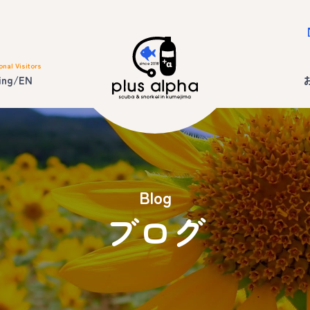
onal Visitors
ing/EN
Blog
ブログ