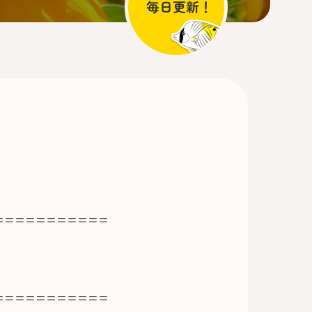
===========
===========