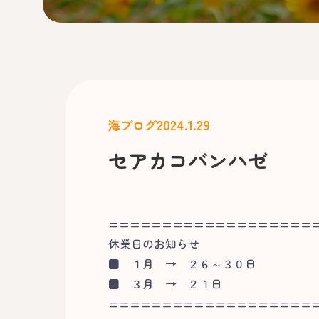
2024.1.29
海ブログ
セアカコバンハゼ
===================
休業日のお知らせ
■
１月 → ２６～３０日
■
３月 → ２１日
===================