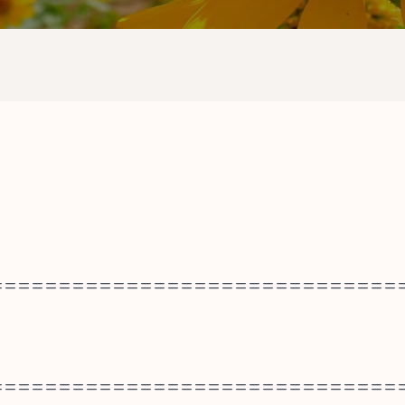
==============================
==============================