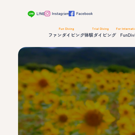
Fun Diving
Trial Diving
For Internati
ファンダイビング
体験ダイビング
FunDiv