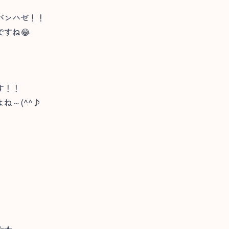
バンハゼ！！
すね😂
す！！
ね～(^^♪