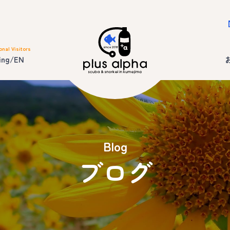
onal Visitors
ing/EN
Blog
ブログ