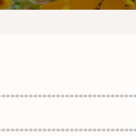
==============================
==============================