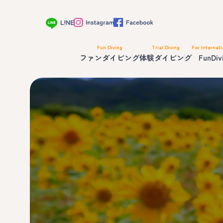
Fun Diving
Trial Diving
For Internati
ファンダイビング
体験ダイビング
FunDiv