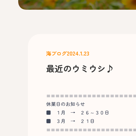
2024.1.23
海ブログ
最近のウミウシ♪
===================
休業日のお知らせ
■
１月 → ２６～３０日
■
３月 → ２１日
===================