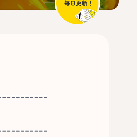
===========
===========