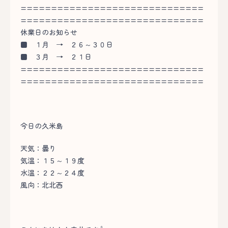
==============================
==============================
休業日のお知らせ
■
１月 → ２６～３０日
■
３月 → ２１日
==============================
==============================
今日の久米島
天気：曇り
気温：１５～１９度
水温：２２～２４度
風向：北北西