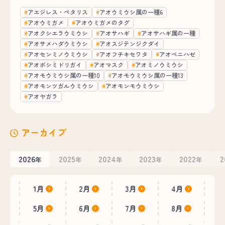
アエジレス・ペタリス
アオウミウシ属の一種6
アオウミガメ
アオウミガメのタグ
アオクシエラウミウシ
アオサハギ
アオサハギ属の一種
アオサメハダウミウシ
アオスジテンジクダイ
アオセンミノウミウシ
アオフチキセワタ
アオベニハゼ
アオボシミドリガイ
アオマスク
アオミノウミウシ
アオモウミウシ属の一種10
アオモウミウシ属の一種13
アオモンツガルウミウシ
アオモンモウミウシ
アオヤガラ
アーカイブ
2026
2025
2024
2023
2022
2
年
年
年
年
年
1月
2月
3月
4月
5月
6月
7月
8月