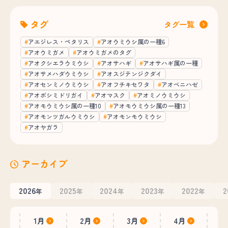
タグ
タグ一覧
アエジレス・ペタリス
アオウミウシ属の一種6
アオウミガメ
アオウミガメのタグ
アオクシエラウミウシ
アオサハギ
アオサハギ属の一種
アオサメハダウミウシ
アオスジテンジクダイ
アオセンミノウミウシ
アオフチキセワタ
アオベニハゼ
アオボシミドリガイ
アオマスク
アオミノウミウシ
アオモウミウシ属の一種10
アオモウミウシ属の一種13
アオモンツガルウミウシ
アオモンモウミウシ
アオヤガラ
アーカイブ
2026
2025
2024
2023
2022
2
年
年
年
年
年
1月
2月
3月
4月