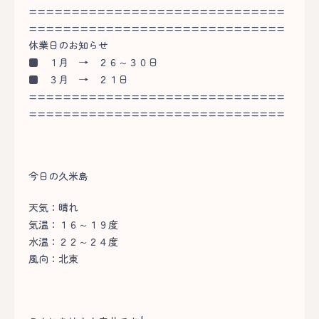
==============================
==============================
休業日のお知らせ
■
１月 → ２６～３０日
■
３月 → ２１日
==============================
==============================
今日の久米島
天気：晴れ
気温：１６～１９度
水温：２２～２４度
風向：北東