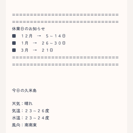
==============================
==============================
休業日のお知らせ
■
１２月 → ５～１４日
■
１月 → ２６～３０日
■
３月 → ２１日
==============================
==============================
今日の久米島
天気：晴れ
気温：２３～２６度
水温：２３～２４度
風向：南南東