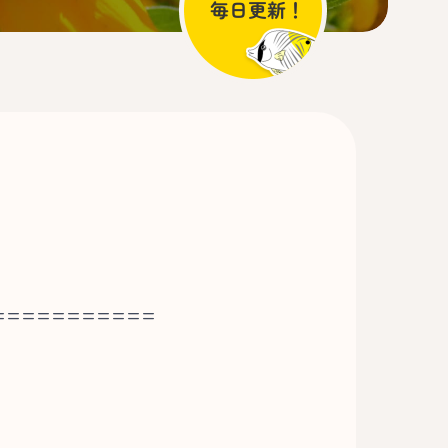
===========