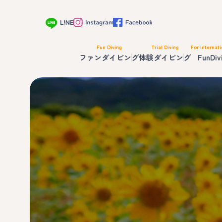
Fun Diving
Trial Diving
For Internati
ファンダイビング
体験ダイビング
FunDiv