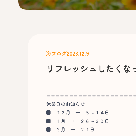
2023.12.9
海ブログ
リフレッシュしたくなっ
===================
休業日のお知らせ
■
１２月 → ５～１４日
■
１月 → ２６～３０日
■
３月 → ２１日