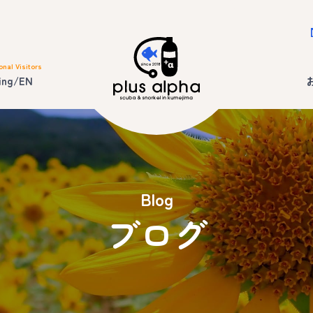
onal Visitors
ing/EN
Blog
ブログ