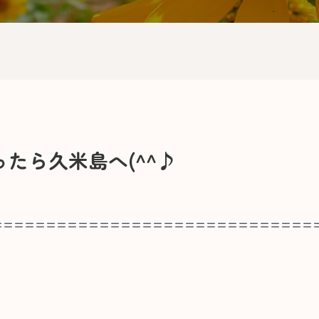
たら久米島へ(^^♪
==============================