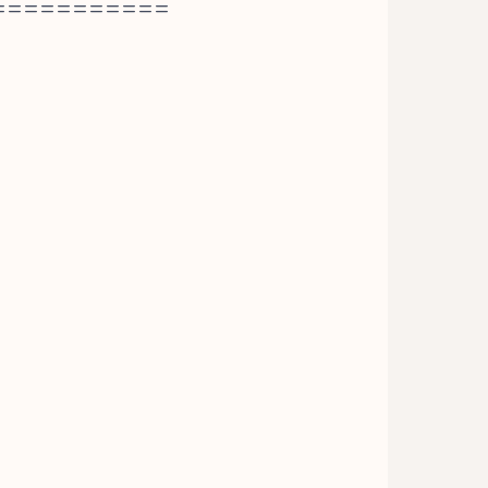
===========