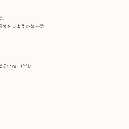
で、
めをしようかなー😊
いねー(^^)/