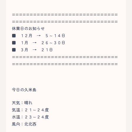
==============================
==============================
休業日のお知らせ
■
１２月 → ５～１４日
■
１月 → ２６～３０日
■
３月 → ２１日
==============================
==============================
今日の久米島
天気：晴れ
気温：２１～２４度
水温：２３～２４度
風向：北北西