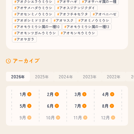
アオクシエラウミウシ
アオサハギ
アオサハギ属の一種
アオサメハダウミウシ
アオスジテンジクダイ
アオセンミノウミウシ
アオフチキセワタ
アオベニハゼ
アオボシミドリガイ
アオマスク
アオミノウミウシ
アオモウミウシ属の一種10
アオモウミウシ属の一種13
アオモンツガルウミウシ
アオモンモウミウシ
アオヤガラ
アーカイブ
2026
2025
2024
2023
2022
2
年
年
年
年
年
1月
2月
3月
4月
5月
6月
7月
8月
9月
10月
11月
12月