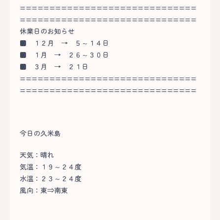
==============================
==============================
休業日のお知らせ
■
１２月 → ５～１４日
■
１月 → ２６～３０日
■
３月 → ２１日
==============================
==============================
今日の久米島
天気：晴れ
気温：１９～２４度
水温：２３～２４度
風向：東⇒南東