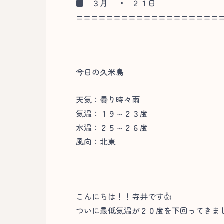
■
３月 → ２１日
===================
今日の久米島
天気：曇り時々雨
気温：１９～２３度
水温：２５～２６度
風向：北東
こんにちは！！寺井です👍
ついに最低気温が２０度を下回ってきま