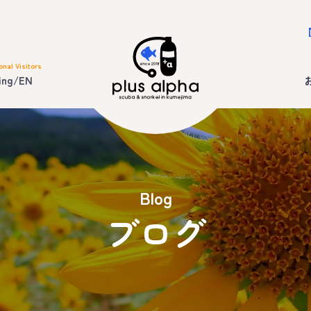
onal Visitors
ing/EN
Blog
ブログ