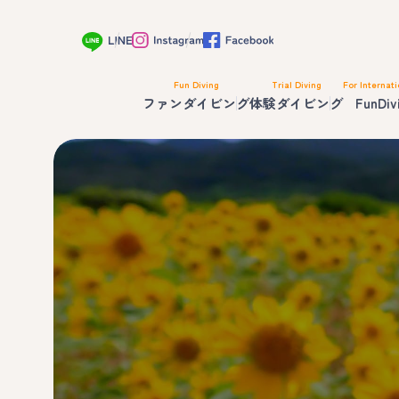
Fun Diving
Trial Diving
For Internati
ファンダイビング
体験ダイビング
FunDiv