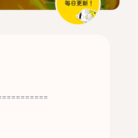
===========