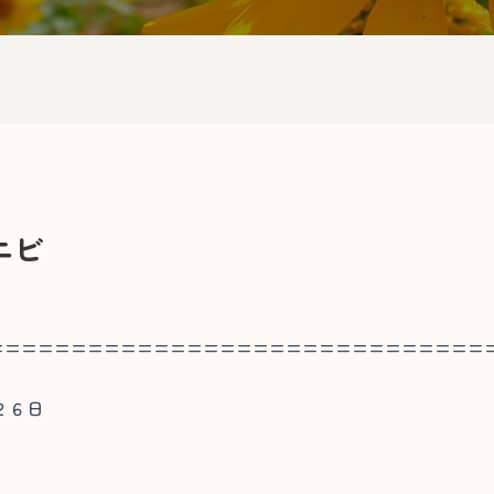
エビ
==============================
２６日