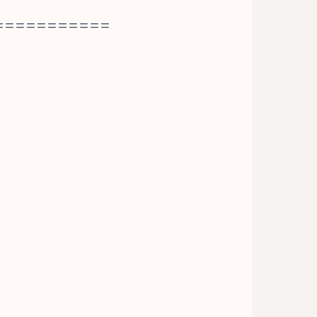
===========