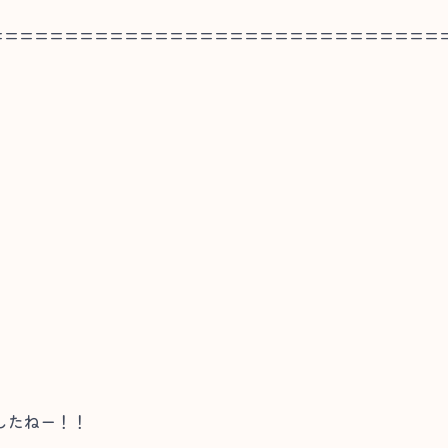
==============================
したねー！！