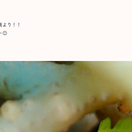
真より！！
😊